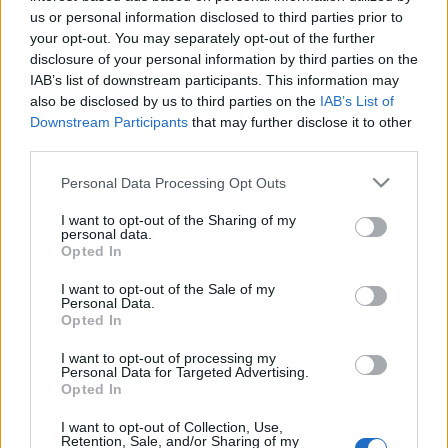
2019 Nyíltvégű pénzügyi lízing Budapest
us or personal information disclosed to third parties prior to
...
your opt-out. You may separately opt-out of the further
disclosure of your personal information by third parties on the
IAB’s list of downstream participants. This information may
Weboldal készítés, bemutatkozó
also be disclosed by us to third parties on the
IAB’s List of
weboldal készítés és
Downstream Participants
that may further disclose it to other
keresőoptimalizálás
third parties.
Please note that this website/app uses one or more Google
PHP Programozó
•
2019. július 24.
0
Personal Data Processing Opt Outs
services and may gather and store information including but
not limited to your visit or usage behaviour. You may click to
I want to opt-out of the Sharing of my
Weboldal készítés, bemutatkozó weboldal készítés
personal data.
grant or deny consent to Google and its third-party tags to
Opted In
és keresőoptimalizálás
- Weboldal készítés
use your data for below specified purposes in below Google
Budapest
consent section.
I want to opt-out of the Sale of my
Weboldal készítés és ...
Personal Data.
Opted In
Weboldal készítés és weboldal
I want to opt-out of processing my
Personal Data for Targeted Advertising.
keresőoptimalizálás
Opted In
PHP Programozó
•
2019. július 24.
0
I want to opt-out of Collection, Use,
Retention, Sale, and/or Sharing of my