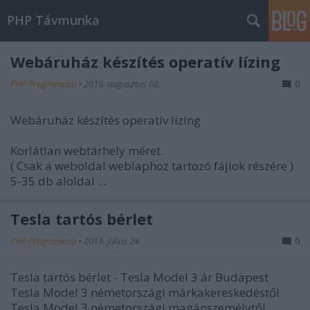
PHP Távmunka
Webáruház készítés operatív lízing
PHP Programozó
•
2019. augusztus 08.
0
Webáruház készítés operatív lízing
Korlátlan webtárhely méret.
( Csak a weboldal weblaphoz tartozó fájlok részére )
5-35 db aloldal ...
Tesla tartós bérlet
PHP Programozó
•
2019. július 24.
0
Tesla tartós bérlet - Tesla Model 3 ár Budapest
Tesla Model 3 németországi márkakereskedéstől
Tesla Model 3 németországi magánszemélytől