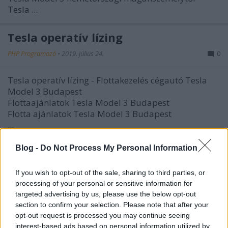
Tesla ...
Tesla operatív lízing
PHP Programozó
•
2019. július 24.
0
Tesla operatív lízing - Flottakezelés cégautó Tesla
Model 3 Budapest
Flottaajánlatok Tesla Model 3 Budapest
Flotta ajánlatok Tesla Model 3 Budapest
...
Blog -
Do Not Process My Personal Information
Tesla Model 3 finanszírozás -
Nyíltvégű pénzügyi lízing
If you wish to opt-out of the sale, sharing to third parties, or
processing of your personal or sensitive information for
PHP Programozó
•
2019. július 24.
0
targeted advertising by us, please use the below opt-out
section to confirm your selection. Please note that after your
Tesla Model 3 finanszírozás
- Nyíltvégű pénzügyi
opt-out request is processed you may continue seeing
lízing - Nyílt végű pénzügyi lízing Tesla Model 3
interest-based ads based on personal information utilized by