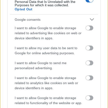
Personal Data that Is Unrelated with the
Weboldal készítés és weboldal keresőoptimalizálás
-
Purposes for which it was collected.
Opted Out
Weboldal készítés Budapest
Weboldal készítés és keresőoptimalizálás Budapest
Google consents
Online ...
I want to allow Google to enable storage
related to advertising like cookies on web or
Céges weboldal készítés Weboldal
device identifiers in apps.
Keresőmarketing Budapest
I want to allow my user data to be sent to
PHP Programozó
•
2019. július 24.
0
Google for online advertising purposes.
I want to allow Google to send me
Céges weboldal készítés
Weboldal Keresőmarketing
personalized advertising.
Budapest
Weboldal Keresőmarketing Buda
I want to allow Google to enable storage
Weboldal Keresőmarketing Pest
related to analytics like cookies on web or
Webáruház Keresőmarketing ...
device identifiers in apps.
I want to allow Google to enable storage
Weboldal készítés és webfejlesztés
related to functionality of the website or app.
Keresőmarketing ügynökség